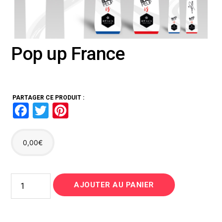
Pop up France
PARTAGER CE PRODUIT :
F
T
Pi
a
wi
nt
ce
tt
er
0,00
€
b
er
es
o
t
quantité
o
AJOUTER AU PANIER
de
Pop
k
up
France