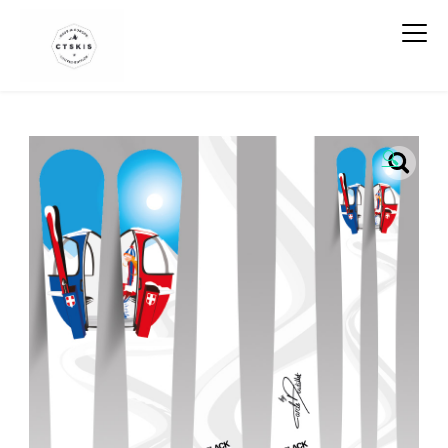
CTSKIS
🔍