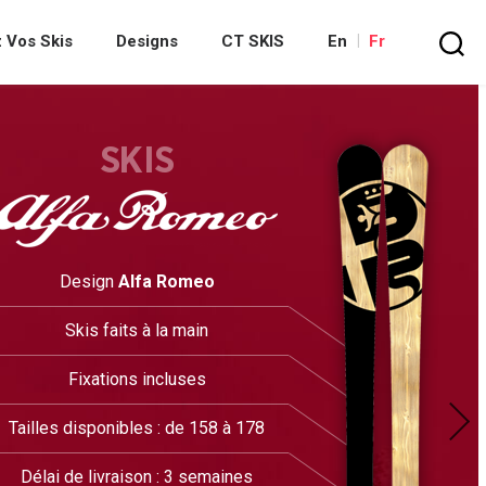
 Vos Skis
Designs
CT SKIS
En
Fr
Recherc
SKIS
FREEDOM Collection
Skis Aventador
Série limitée:150ex.
Fixations & bâtons inclus
Tailles disponibles : de 158 à 
Délai de livraison : à partir de 3