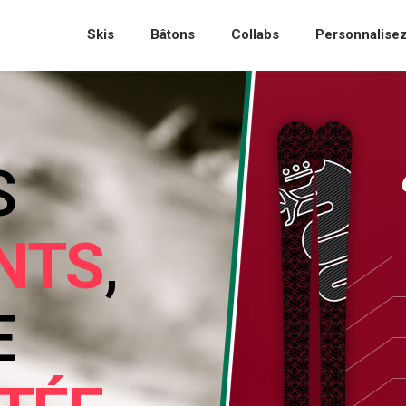
Skis
Bâtons
Collabs
Personnalisez
ES SKIS
FORMANTS
,
N SÉRIE