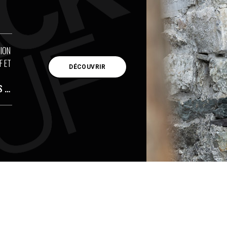
ION
F ET
DÉCOUVRIR
S …