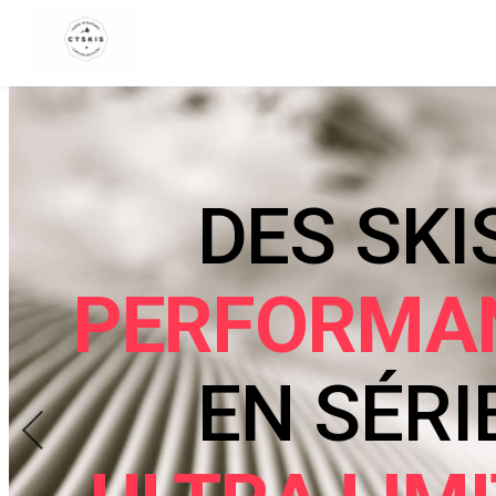
CTSKIS
D
PER
E
178
es