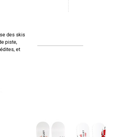
ose des skis
de piste,
édites, et