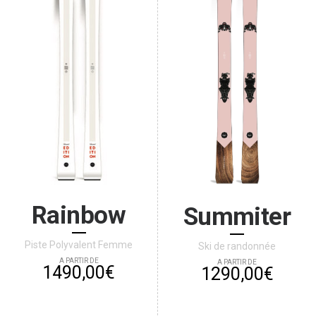
Rainbow
Summiter
Piste Polyvalent Femme
Ski de randonnée
A PARTIR DE
A PARTIR DE
1490,00€
1290,00€
ACHETER
ACHETER