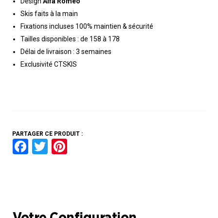
Design
Alfa Romeo
Skis faits à la main
Fixations incluses 100% maintien & sécurité
Tailles disponibles : de 158 à 178
Délai de livraison : 3 semaines
Exclusivité CTSKIS
PARTAGER CE PRODUIT :
F
T
Pi
a
wi
nt
ce
tt
er
b
er
es
o
t