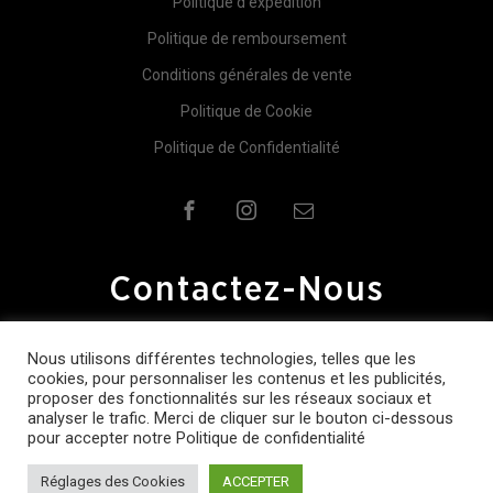
Politique d’expédition
Politique de remboursement
Conditions générales de vente
Politique de Cookie
Politique de Confidentialité
Contactez-Nous
Pour plus d'information contactez-nous.
Nous utilisons différentes technologies, telles que les
cookies, pour personnaliser les contenus et les publicités,
proposer des fonctionnalités sur les réseaux sociaux et
info@ctskis.fr
analyser le trafic. Merci de cliquer sur le bouton ci-dessous
pour accepter notre Politique de confidentialité
© 2026
CTSKIS
Réglages des Cookies
ACCEPTER