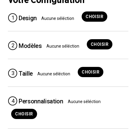
Votre Configuration
o
k
CHOISIR
1
Design
Aucune séléction
CHOISIR
2
Modèles
Aucune séléction
CHOISIR
3
Taille
Aucune séléction
4
Personnalisation
Aucune séléction
CHOISIR