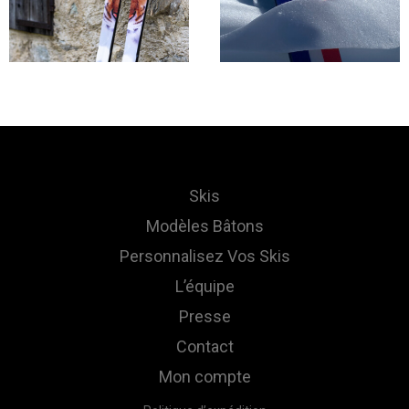
Skis
Modèles Bâtons
Personnalisez Vos Skis
L’équipe
Presse
Contact
Mon compte