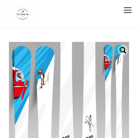
CTSKIS
🔍