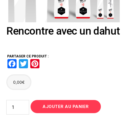
Rencontre avec un dahut
PARTAGER CE PRODUIT :
F
T
Pi
a
wi
nt
ce
tt
er
0,00
€
b
er
es
o
t
quantité
o
AJOUTER AU PANIER
de
Rencontre
k
avec
un