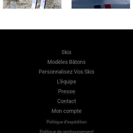
Skis
Modèles Bâtons
Personnalisez Vos Skis
L’équipe
Presse
Contact
Mon compte
Politique d’expédition
Politique de remboursement