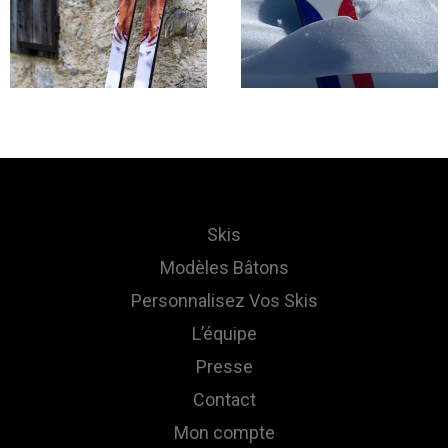
Skis
Modèles Bâtons
Personnalisez Vos Skis
L’équipe
Presse
Contact
Mon compte