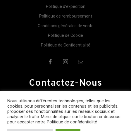
Politique d’expédition
Politique de remboursement
Conditions générales de vente
Politique de Cookie
Politique de Confidentialité
Contactez-Nous
Pour plus d'information contactez-nous.
Nous utilisons différentes technologies, telles que les
cookies, pour personnaliser les contenus et les publicités,
proposer des fonctionnalités sur les réseaux sociaux et
info@ctskis.fr
analyser le trafic. Merci de cliquer sur le bouton ci-dessous
pour accepter notre Politique de confidentialité
© 2026
CTSKIS