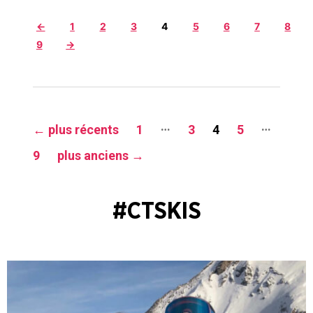
←
1
2
3
4
5
6
7
8
9
→
Navigation
…
…
←
plus récents
1
3
4
5
des
9
plus anciens
→
articles
#CTSKIS