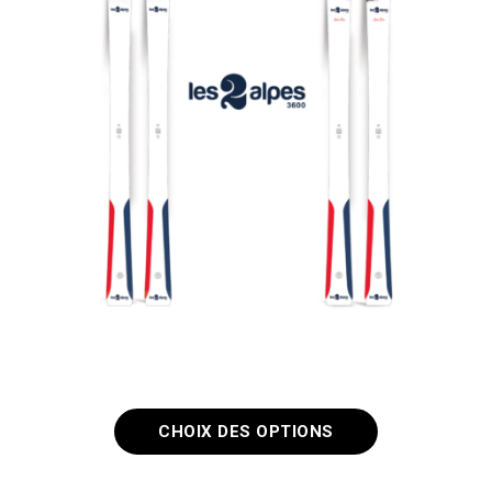
Edition Exclusive
Les 2 Alpes –
fixations incluses
CHOIX DES OPTIONS